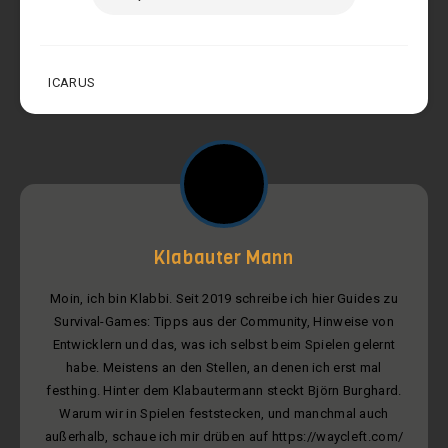
ICARUS
Klabauter Mann
Moin, ich bin Klabbi. Seit 2019 schreibe ich hier Guides zu
Survival-Games: Tipps aus der Community, Hinweise von
Entwicklern und das, was ich selbst beim Spielen gelernt
habe. Meistens an den Stellen, an denen ich erst mal
festhing. Hinter dem Klabautermann steckt Björn Burghard.
Warum wir in Spielen feststecken, und manchmal auch
außerhalb, schaue ich mir drüben auf https://waycleft.com/