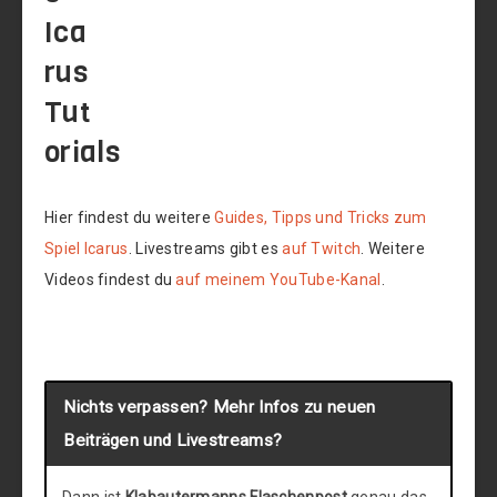
Ica
rus
Tut
orials
Hier findest du weitere
Guides, Tipps und Tricks zum
Spiel Icarus
. Livestreams gibt es
auf Twitch
. Weitere
Videos findest du
auf meinem YouTube-Kanal
.
Nichts verpassen? Mehr Infos zu neuen
Beiträgen und Livestreams?
Dann ist
Klabautermanns Flaschenpost
genau das