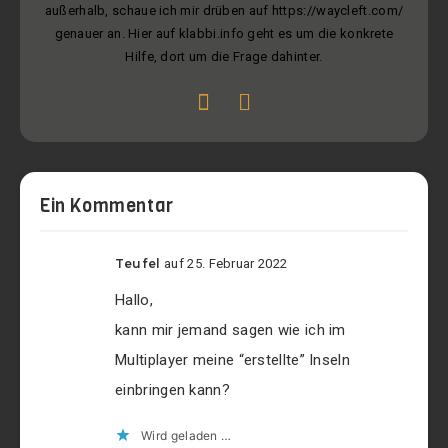
außerhalb, schaue ich mir drüben auf https://waycleft.com/
genauer an. Hier auf klabbi.info geht es um die konkrete
Hilfe, dort um die Frage dahinter.
Ein Kommentar
Teufel
auf 25. Februar 2022
Hallo,
kann mir jemand sagen wie ich im
Multiplayer meine “erstellte” Inseln
einbringen kann?
Wird geladen …