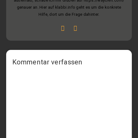
außerhalb, schaue ich mir drüben auf https://waycleft.com/
genauer an. Hier auf klabbi.info geht es um die konkrete
Hilfe, dort um die Frage dahinter.
Kommentar verfassen