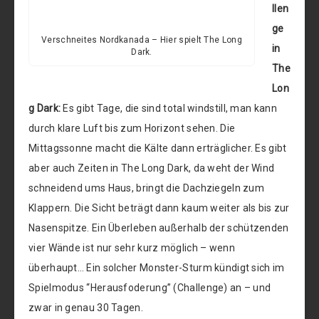
llen
ge
Verschneites Nordkanada – Hier spielt The Long
in
Dark.
The
Lon
g Dark:
Es gibt Tage, die sind total windstill, man kann
durch klare Luft bis zum Horizont sehen. Die
Mittagssonne macht die Kälte dann erträglicher. Es gibt
aber auch Zeiten in The Long Dark, da weht der Wind
schneidend ums Haus, bringt die Dachziegeln zum
Klappern. Die Sicht beträgt dann kaum weiter als bis zur
Nasenspitze. Ein Überleben außerhalb der schützenden
vier Wände ist nur sehr kurz möglich – wenn
überhaupt… Ein solcher Monster-Sturm kündigt sich im
Spielmodus “Herausfoderung” (Challenge) an – und
zwar in genau 30 Tagen.