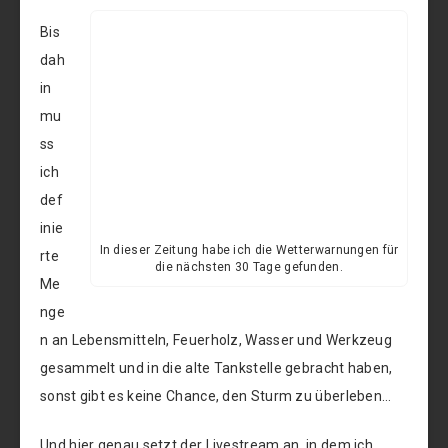
Bis
dah
in
mu
ss
ich
def
inie
In dieser Zeitung habe ich die Wetterwarnungen für
rte
die nächsten 30 Tage gefunden.
Me
nge
n an Lebensmitteln, Feuerholz, Wasser und Werkzeug
gesammelt und in die alte Tankstelle gebracht haben,
sonst gibt es keine Chance, den Sturm zu überleben…
Und hier genau setzt der Livestream an, in dem ich