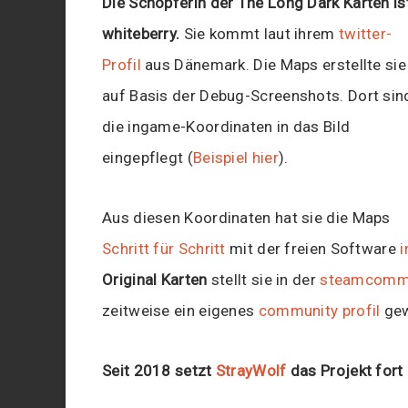
Die Schöpferin der The Long Dark Karten is
whiteberry.
Sie kommt laut ihrem
twitter-
Profil
aus Dänemark. Die Maps erstellte sie
auf Basis der Debug-Screenshots. Dort sin
die ingame-Koordinaten in das Bild
eingepflegt (
Beispiel hier
).
Aus diesen Koordinaten hat sie die Maps
Schritt für Schritt
mit der freien Software
i
Original Karten
stellt sie in der
steamcomm
zeitweise ein eigenes
community profil
gewi
Seit 2018 setzt
StrayWolf
das Projekt fort