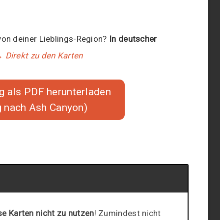
von deiner Lieblings-Region?
In deutscher
 Direkt zu den Karten
als PDF herunterladen
g nach Ash Canyon)
se Karten nicht zu nutzen
! Zumindest nicht